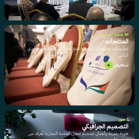
36 عنصرًا · 4 صور
المنتجات
مطبوعات ومنتجات ترويجية تضع علامتكم التجارية بين أيدي
الناس.
→
استعرض
7 صور
التصميم الجرافيكي
هوية بصرية وأعمال تصميم تجعل العلامة التجارية تُعرف من