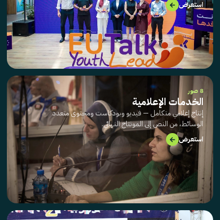
→
استعرض
8 صور
الخدمات الإعلامية
إنتاج إعلامي متكامل — فيديو وبودكاست ومحتوى متعدد
الوسائط، من النص إلى المونتاج النهائي.
→
استعرض