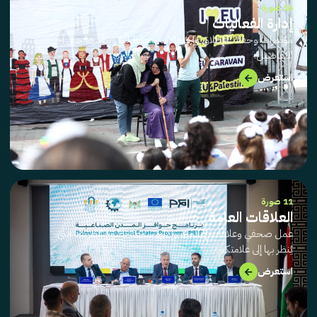
16 صورة
إدارة الفعاليات
مؤتمرات وحفلات إطلاق واحتفالات نخطط لها وننفّذها حتى آخر
التفاصيل.
→
استعرض
11 صورة
العلاقات العامة
عمل صحفي وعلاقات إعلامية وإدارة سمعة تصوغ الطريقة التي
يُنظر بها إلى علامتكم.
→
استعرض