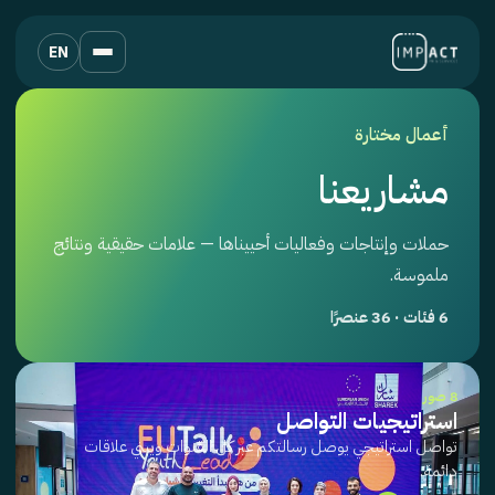
EN
أعمال مختارة
مشاريعنا
حملات وإنتاجات وفعاليات أحييناها — علامات حقيقية ونتائج
ملموسة.
6 فئات · 36 عنصرًا
8 صور
استراتيجيات التواصل
تواصل استراتيجي يوصل رسالتكم عبر كل القنوات ويبني علاقات
دائمة.