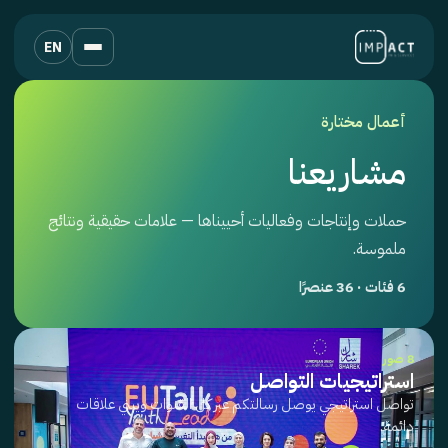
EN
أعمال مختارة
مشاريعنا
حملات وإنتاجات وفعاليات أحييناها — علامات حقيقية ونتائج
ملموسة.
6 فئات · 36 عنصرًا
8 صور
استراتيجيات التواصل
تواصل استراتيجي يوصل رسالتكم عبر كل القنوات ويبني علاقات
دائمة.