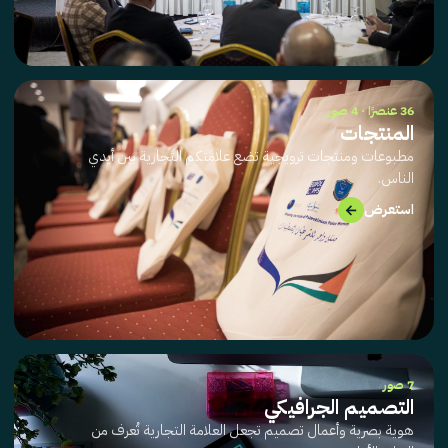
36 عنصرًا · 4 صور
المنتجات
مطبوعات ومنتجات ترويجية تضع علامتكم التجارية بين أيدي
الناس.
→
استعرض
7 صور
التصميم الجرافيكي
هوية بصرية وأعمال تصميم تجعل العلامة التجارية تُعرف من