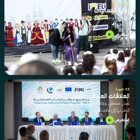
16 صورة
إدارة الفعاليات
مؤتمرات وحفلات إطلاق واحتفالات نخطط لها وننفّذها حتى آخر
التفاصيل.
→
استعرض
11 صورة
العلاقات العامة
عمل صحفي وعلاقات إعلامية وإدارة سمعة تصوغ الطريقة التي
يُنظر بها إلى علامتكم.
→
استعرض