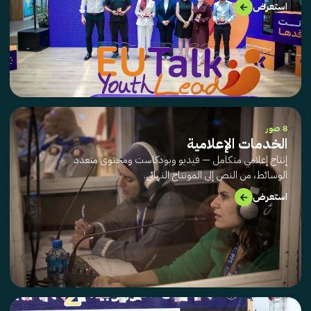
→
استعرض
8 صور
الخدمات الإعلامية
إنتاج إعلامي متكامل — فيديو وبودكاست ومحتوى متعدد
الوسائط، من النص إلى المونتاج النهائي.
→
استعرض